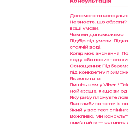
Консультація
Допомога та консульта
Не знаєте, що обрати?
ваші умови.
Чим ми допоможемо:
Підбір під умови: Підк
стоячій воді.
Колір має значення: П
воду або пасивного х
Оснащення: Підберемо 
під конкретну приманк
Як запитати:
Пишіть нам у Viber / 
Найкраще, якщо ви од
Яку рибу плануєте лови
Яка глибина та течія н
Який у вас тест спінінг
Важливо: Ми консульту
пам’ятайте — останнє 