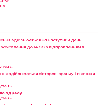
 штук
їна
и
ення здійснюється на наступний день.
 замовлення до 14:00 з відправленням в
упець.
ння здійснюється вівторок (зранку) і п'ятниця
упець.
ню адресу
упець.