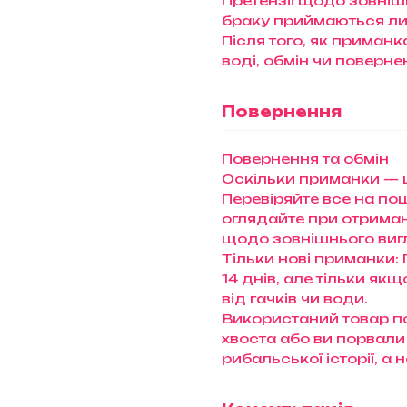
Претензії щодо зовніш
браку приймаються ли
Після того, як приман
воді, обмін чи поверн
Повернення
Повернення та обмін
Оскільки приманки — ц
Перевіряйте все на пошт
оглядайте при отриманн
щодо зовнішнього виг
Тільки нові приманки:
14 днів, але тільки як
від гачків чи води.
Використаний товар п
хвоста або ви порвали
рибальської історії, а