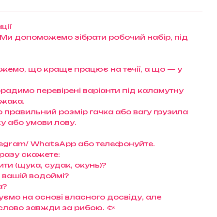
ції
 Ми допоможемо зібрати робочий набір, під
ажемо, що краще працює на течії, а що — у
орадимо перевірені варіанти під каламутну
ижака.
правильний розмір гачка або вагу грузила
у або умови лову.
Telegram/ WhatsApp або телефонуйте.
разу скажете:
ти (щука, судак, окунь)?
а вашій водоймі?
а?
ємо на основі власного досвіду, але
слово завжди за рибою. 🐟