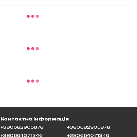
Контактна інформація
+380682905878
+380682905878
+380664071346
+380664071346