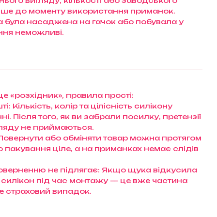
нього вигляду, кількості або заводського
ше до моменту використання приманок.
ка була насаджена на гачок або побувала у
ення неможливі.
е «розхідник», правила прості:
і: Кількість, колір та цілісність силікону
і. Після того, як ви забрали посилку, претензії
ляду не приймаються.
 Повернути або обміняти товар можна протягом
що пакування ціле, а на приманках немає слідів
оверненню не підлягає: Якщо щука відкусила
 силікон під час монтажу — це вже частина
 не страховий випадок.