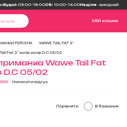
и:
Будні:
09:00–18:00
Сб:
10:00–14:00
Неділя
- вихідний
Мій кошик
МАНКИ PERCH'IK
WAWE TAIL FAT 2"
il Fat 2" колір колір D.C 05/02
приманка Wawe Tail Fat
р D.C 05/02
0555
Написати відгук
Порівняти
В бажання