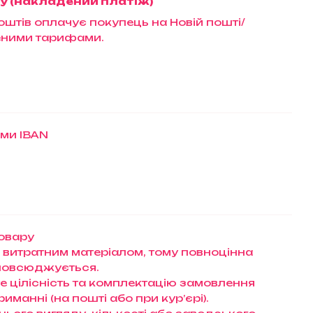
у (накладений платіж)
штів оплачує покупець на Новій пошті/
еними тарифами.
ами IBAN
товару
 витратним матеріалом, тому повноцінна
зповсюджується.
те цілісність та комплектацію замовлення
манні (на пошті або при кур’єрі).