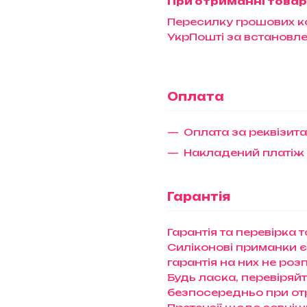
При отриманні товар
Пересилку грошових ко
УкрПошті за встановл
Оплата
Оплата за реквізит
Накладений платіж
Гарантія
Гарантія та перевірка 
Силіконові приманки є
гарантія на них не ро
Будь ласка, перевіряй
безпосередньо при отри