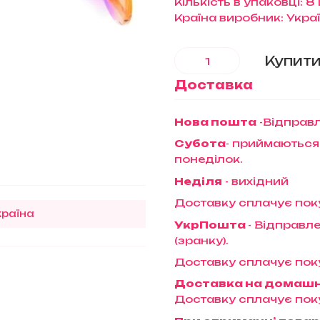
Кількість в упаковці: 8
Країна виробник: Укра
Купит
Доставка
Нова пошта
-Відправл
Субота
- приймаються
понеділок.
Неділя
- вихідний
Доставку сплачує пок
країна
УкрПошта
- Відправле
(зранку).
Доставку сплачує пок
Доставка на домаш
Доставку сплачує пок