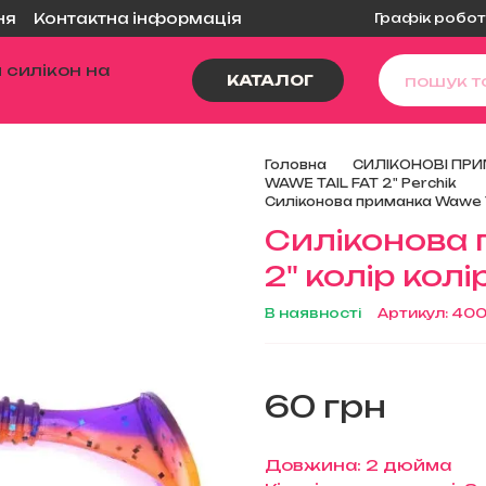
Графік робот
ня
Контактна інформація
КАТАЛОГ
Головна
СИЛІКОНОВІ ПРИ
WAWE TAIL FAT 2" Perchik
Силіконова приманка Wawe Ta
Силіконова 
2" колір колі
В наявності
Артикул: 40
60 грн
Довжина: 2 дюйма