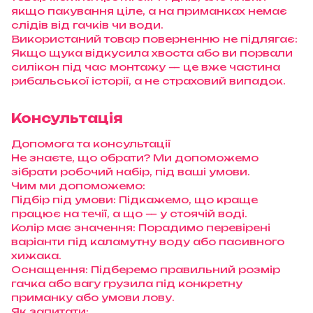
якщо пакування ціле, а на приманках немає
слідів від гачків чи води.
Використаний товар поверненню не підлягає:
Якщо щука відкусила хвоста або ви порвали
силікон під час монтажу — це вже частина
рибальської історії, а не страховий випадок.
Консультація
Допомога та консультації
Не знаєте, що обрати? Ми допоможемо
зібрати робочий набір, під ваші умови.
Чим ми допоможемо:
Підбір під умови: Підкажемо, що краще
працює на течії, а що — у стоячій воді.
Колір має значення: Порадимо перевірені
варіанти під каламутну воду або пасивного
хижака.
Оснащення: Підберемо правильний розмір
гачка або вагу грузила під конкретну
приманку або умови лову.
Як запитати: