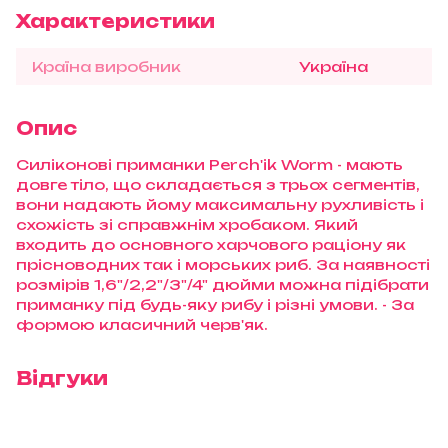
Характеристики
Країна виробник
Україна
Опис
Силіконові приманки Perch'ik Worm - мають
довге тіло, що складається з трьох сегментів,
вони надають йому максимальну рухливість і
схожість зі справжнім хробаком. Який
входить до основного харчового раціону як
прісноводних так і морських риб. За наявності
розмірів 1,6"/2,2"/3"/4" дюйми можна підібрати
приманку під будь-яку рибу і різні умови. - За
формою класичний черв'як.
Відгуки