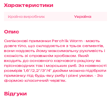
Характеристики
Країна виробник
Україна
Опис
Силіконові приманки Perch'ik Worm - мають
довге тіло, що складається з трьох сегментів,
вони надають йому максимальну рухливість і
схожість зі справжнім хробаком. Який
входить до основного харчового раціону як
прісноводних так і морських риб. За наявності
розмірів 1,6"/2,2"/3"/4" дюйми можна підібрати
приманку під будь-яку рибу і різні умови. - За
формою класичний черв'як.
Відгуки