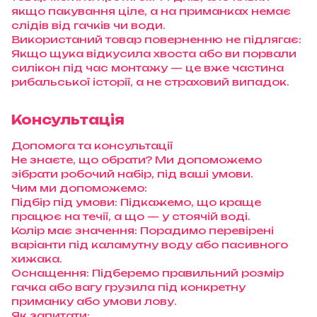
якщо пакування ціле, а на приманках немає
слідів від гачків чи води.
Використаний товар поверненню не підлягає:
Якщо щука відкусила хвоста або ви порвали
силікон під час монтажу — це вже частина
рибальської історії, а не страховий випадок.
Консультація
Допомога та консультації
Не знаєте, що обрати? Ми допоможемо
зібрати робочий набір, під ваші умови.
Чим ми допоможемо:
Підбір під умови: Підкажемо, що краще
працює на течії, а що — у стоячій воді.
Колір має значення: Порадимо перевірені
варіанти під каламутну воду або пасивного
хижака.
Оснащення: Підберемо правильний розмір
гачка або вагу грузила під конкретну
приманку або умови лову.
Як запитати: