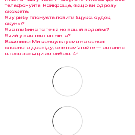
телефонуйте. Найкраще, якщо ви одразу
скажете:
Яку рибу плануєте ловити (щука, судак,
окунь)?
Яка глибина та течія на вашій водоймі?
Який у вас тест спінінга?
Важливо: Ми консультуємо на основі
власного досвіду, але пам’ятайте — останнє
слово завжди за рибою. 🐟