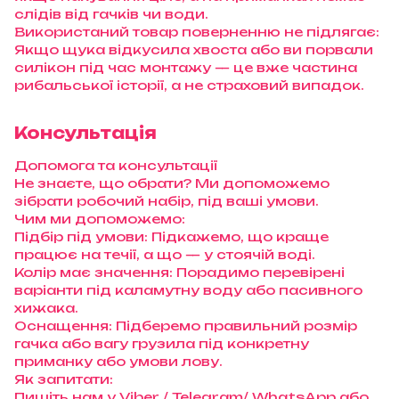
слідів від гачків чи води.
Використаний товар поверненню не підлягає:
Якщо щука відкусила хвоста або ви порвали
силікон під час монтажу — це вже частина
рибальської історії, а не страховий випадок.
Консультація
Допомога та консультації
Не знаєте, що обрати? Ми допоможемо
зібрати робочий набір, під ваші умови.
Чим ми допоможемо:
Підбір під умови: Підкажемо, що краще
працює на течії, а що — у стоячій воді.
Колір має значення: Порадимо перевірені
варіанти під каламутну воду або пасивного
хижака.
Оснащення: Підберемо правильний розмір
гачка або вагу грузила під конкретну
приманку або умови лову.
Як запитати:
Пишіть нам у Viber / Telegram/ WhatsApp або