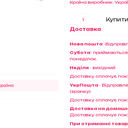
Країна виробник: Укра
Купит
Доставка
Нова пошта
-Відправл
Субота
- приймаються
понеділок.
Неділя
- вихідний
Доставку сплачує пок
УкрПошта
- Відправле
країна
(зранку).
Доставку сплачує пок
Доставка на домаш
Доставку сплачує пок
При отриманні товар