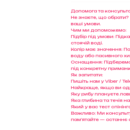
Допомога та консульта
Не знаєте, що обрати?
ваші умови.
Чим ми допоможемо:
Підбір під умови: Підк
стоячій воді.
Колір має значення: П
воду або пасивного х
Оснащення: Підберемо 
під конкретну приманк
Як запитати:
Пишіть нам у Viber / 
Найкраще, якщо ви од
Яку рибу плануєте лови
Яка глибина та течія н
Який у вас тест спінінг
Важливо: Ми консульту
пам’ятайте — останнє 