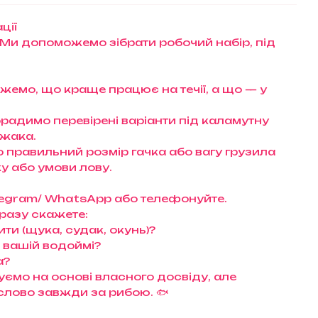
ції
 Ми допоможемо зібрати робочий набір, під
ажемо, що краще працює на течії, а що — у
орадимо перевірені варіанти під каламутну
ижака.
правильний розмір гачка або вагу грузила
у або умови лову.
Telegram/ WhatsApp або телефонуйте.
разу скажете:
ти (щука, судак, окунь)?
а вашій водоймі?
а?
ємо на основі власного досвіду, але
слово завжди за рибою. 🐟