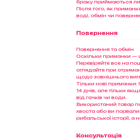
браку приймаються ли
Після того, як приман
воді, обмін чи поверн
Повернення
Повернення та обмін
Оскільки приманки — ц
Перевіряйте все на пошт
оглядайте при отриманн
щодо зовнішнього виг
Тільки нові приманки:
14 днів, але тільки як
від гачків чи води.
Використаний товар п
хвоста або ви порвали
рибальської історії, а
Консультація