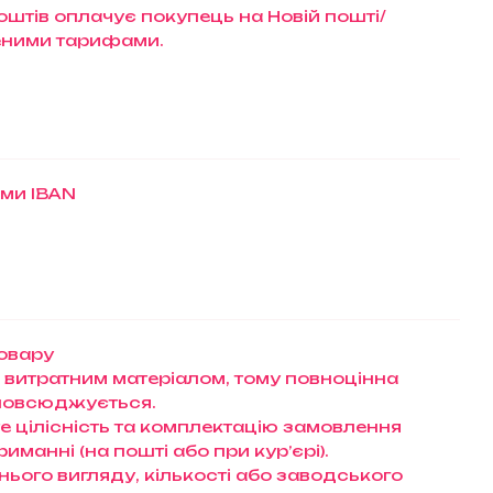
штів оплачує покупець на Новій пошті/
еними тарифами.
ами IBAN
товару
 витратним матеріалом, тому повноцінна
зповсюджується.
те цілісність та комплектацію замовлення
манні (на пошті або при кур’єрі).
нього вигляду, кількості або заводського