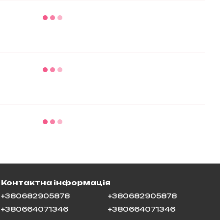
Контактна інформація
+380682905878
+380682905878
+380664071346
+380664071346