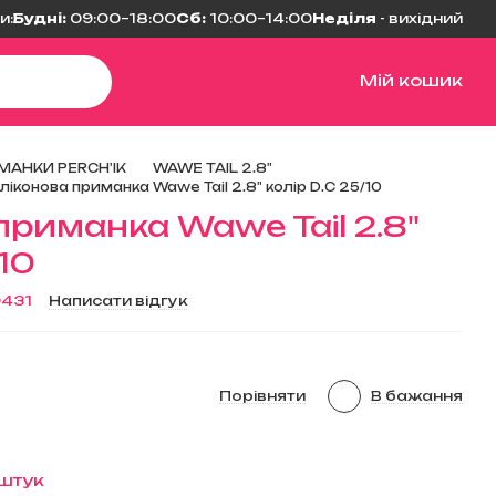
и:
Будні:
09:00–18:00
Сб:
10:00–14:00
Неділя
- вихідний
Мій кошик
МАНКИ PERCH'IK
WAWE TAIL 2.8"
ліконова приманка Wawe Tail 2.8" колір D.C 25/10
приманка Wawe Tail 2.8"
/10
0431
Написати відгук
Порівняти
В бажання
 штук