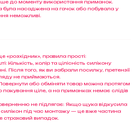
ше до моменту використання приманок.
ка була насаджена на гачок або побувала у
ення неможливі.
е «розхідник», правила прості:
і: Кількість, колір та цілісність силікону
і. Після того, як ви забрали посилку, претензії
ляду не приймаються.
 Повернути або обміняти товар можна протягом
що пакування ціле, а на приманках немає слідів
оверненню не підлягає: Якщо щука відкусила
 силікон під час монтажу — це вже частина
 не страховий випадок.