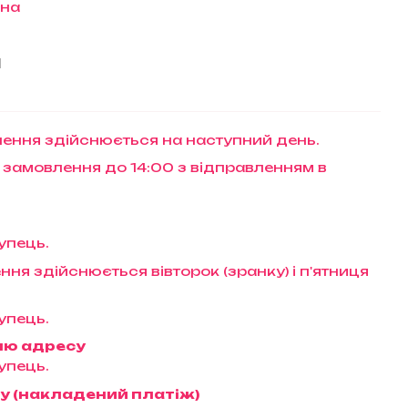
їна
и
ення здійснюється на наступний день.
 замовлення до 14:00 з відправленням в
упець.
ння здійснюється вівторок (зранку) і п'ятниця
упець.
ню адресу
упець.
у (накладений платіж)