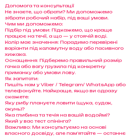
Допомога та консультації
Не знаєте, що обрати? Ми допоможемо
зібрати робочий набір, під ваші умови.
Чим ми допоможемо:
Підбір під умови: Підкажемо, що краще
працює на течії, а що — у стоячій воді.
Колір має значення: Порадимо перевірені
варіанти під каламутну воду або пасивного
хижака.
Оснащення: Підберемо правильний розмір
гачка або вагу грузила під конкретну
приманку або умови лову.
Як запитати:
Пишіть нам у Viber / Telegram/ WhatsApp або
телефонуйте. Найкраще, якщо ви одразу
скажете:
Яку рибу плануєте ловити (щука, судак,
окунь)?
Яка глибина та течія на вашій водоймі?
Який у вас тест спінінга?
Важливо: Ми консультуємо на основі
власного досвіду, але пам’ятайте — останнє