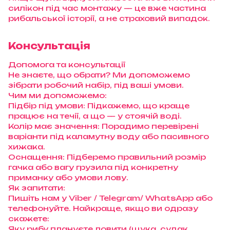
силікон під час монтажу — це вже частина
рибальської історії, а не страховий випадок.
Консультація
Допомога та консультації
Не знаєте, що обрати? Ми допоможемо
зібрати робочий набір, під ваші умови.
Чим ми допоможемо:
Підбір під умови: Підкажемо, що краще
працює на течії, а що — у стоячій воді.
Колір має значення: Порадимо перевірені
варіанти під каламутну воду або пасивного
хижака.
Оснащення: Підберемо правильний розмір
гачка або вагу грузила під конкретну
приманку або умови лову.
Як запитати:
Пишіть нам у Viber / Telegram/ WhatsApp або
телефонуйте. Найкраще, якщо ви одразу
скажете:
Яку рибу плануєте ловити (щука, судак,