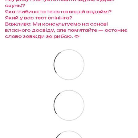
окунь)?
Яка глибина та течія на вашій водоймі?
Який у вас тест спінінга?
Важливо: Ми консультуємо на основі
власного досвіду, але пам’ятайте — останнє
слово завжди за рибою. 🐟