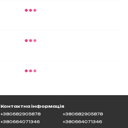
Контактна інформація
+380682905878
+380682905878
+380664071346
+380664071346