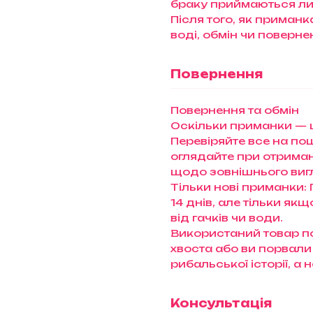
браку приймаються ли
Після того, як приман
воді, обмін чи поверн
Повернення
Повернення та обмін
Оскільки приманки — ц
Перевіряйте все на пошт
оглядайте при отриманн
щодо зовнішнього виг
Тільки нові приманки:
14 днів, але тільки як
від гачків чи води.
Використаний товар п
хвоста або ви порвали
рибальської історії, а
Консультація