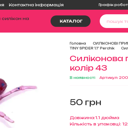
Графік робот
ня
Контактна інформація
КАТАЛОГ
Головна
СИЛІКОНОВІ ПРИ
TINY SPIDER 1.1" Perchik
Сил
Силіконова п
колір 43
В наявності
Артикул: 20
50 грн
Довжина:1.1 дюйма
Кількість в упаковці: 1