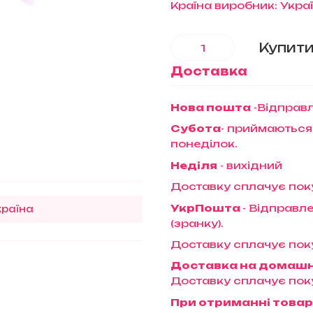
Країна виробник: Укра
Купит
Доставка
Нова пошта
-Відправл
Субота
- приймаються
понеділок.
Неділя
- вихідний
Доставку сплачує пок
УкрПошта
- Відправле
країна
(зранку).
Доставку сплачує пок
Доставка на домаш
Доставку сплачує пок
При отриманні товар