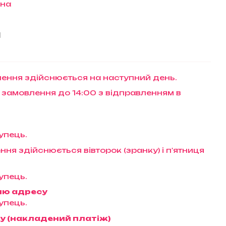
їна
и
ення здійснюється на наступний день.
 замовлення до 14:00 з відправленням в
упець.
ння здійснюється вівторок (зранку) і п'ятниця
упець.
ню адресу
упець.
у (накладений платіж)