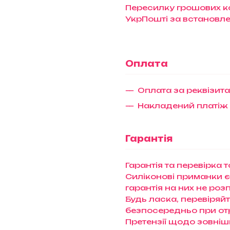
Пересилку грошових ко
УкрПошті за встановл
Оплата
Оплата за реквізит
Накладений платіж
Гарантія
Гарантія та перевірка 
Силіконові приманки є
гарантія на них не ро
Будь ласка, перевіряй
безпосередньо при отри
Претензії щодо зовніш