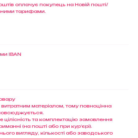
штів оплачує покупець на Новій пошті/
еними тарифами.
ами IBAN
товару
 витратним матеріалом, тому повноцінна
зповсюджується.
те цілісність та комплектацію замовлення
манні (на пошті або при кур’єрі).
нього вигляду, кількості або заводського