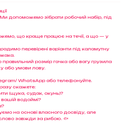
ції
 Ми допоможемо зібрати робочий набір, під
ажемо, що краще працює на течії, а що — у
орадимо перевірені варіанти під каламутну
ижака.
правильний розмір гачка або вагу грузила
у або умови лову.
Telegram/ WhatsApp або телефонуйте.
разу скажете:
ти (щука, судак, окунь)?
а вашій водоймі?
а?
ємо на основі власного досвіду, але
слово завжди за рибою. 🐟