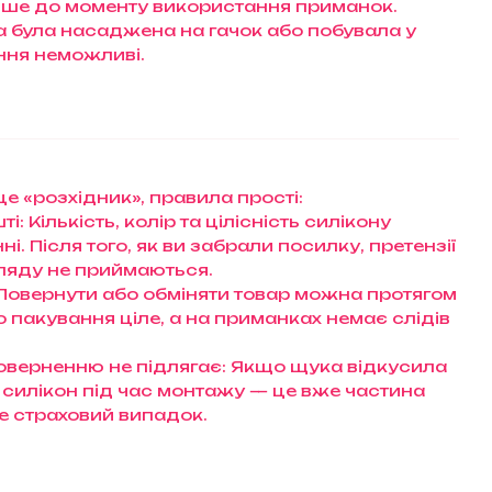
ше до моменту використання приманок.
ка була насаджена на гачок або побувала у
ення неможливі.
е «розхідник», правила прості:
і: Кількість, колір та цілісність силікону
і. Після того, як ви забрали посилку, претензії
ляду не приймаються.
 Повернути або обміняти товар можна протягом
що пакування ціле, а на приманках немає слідів
оверненню не підлягає: Якщо щука відкусила
 силікон під час монтажу — це вже частина
 не страховий випадок.