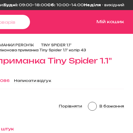
и:
Будні:
09:00–18:00
Сб:
10:00–14:00
Неділя
- вихідний
Мій кошик
МАНКИ PERCH'IK
TINY SPIDER 1.1"
іконова приманка Tiny Spider 1.1" колір 43
риманка Tiny Spider 1.1"
0086
Написати відгук
Порівняти
В бажання
2 штук