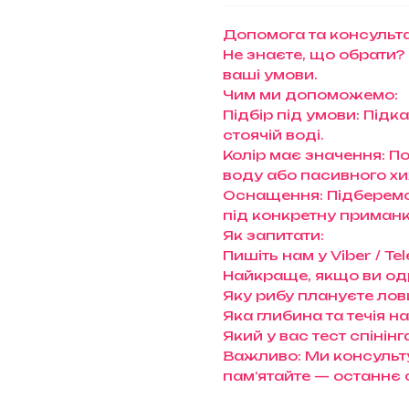
Допомога та консульта
Не знаєте, що обрати?
ваші умови.
Чим ми допоможемо:
Підбір під умови: Підк
стоячій воді.
Колір має значення: П
воду або пасивного х
Оснащення: Підберемо 
під конкретну приманк
Як запитати:
Пишіть нам у Viber / 
Найкраще, якщо ви од
Яку рибу плануєте лови
Яка глибина та течія н
Який у вас тест спінінг
Важливо: Ми консульту
пам’ятайте — останнє 