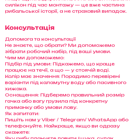
силікон під час монтажу — це вже частина
рибальської історії, а не страховий випадок.
Консультація
Допомога та консультації
Не знаєте, що обрати? Ми допоможемо
зібрати робочий набір, під ваші умови.
Чим ми допоможемо:
Підбір під умови: Підкажемо, що краще
працює на течії, а що — у стоячій воді.
Колір має значення: Порадимо перевірені
варіанти під каламутну воду або пасивного
хижака.
Оснащення: Підберемо правильний розмір
гачка або вагу грузила під конкретну
приманку або умови лову.
Як запитати:
Пишіть нам у Viber / Telegram/ WhatsApp або
телефонуйте. Найкраще, якщо ви одразу
скажете:
Яку рибу плануєте ловити (щука, судак,