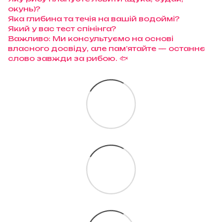
окунь)?
Яка глибина та течія на вашій водоймі?
Який у вас тест спінінга?
Важливо: Ми консультуємо на основі
власного досвіду, але пам’ятайте — останнє
слово завжди за рибою. 🐟