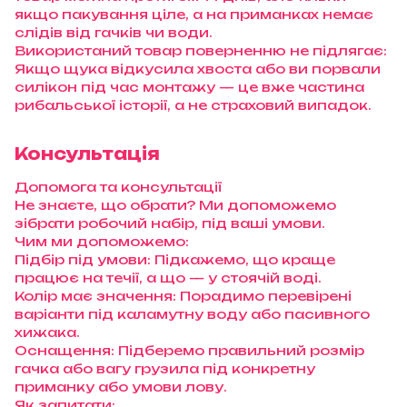
якщо пакування ціле, а на приманках немає
слідів від гачків чи води.
Використаний товар поверненню не підлягає:
Якщо щука відкусила хвоста або ви порвали
силікон під час монтажу — це вже частина
рибальської історії, а не страховий випадок.
Консультація
Допомога та консультації
Не знаєте, що обрати? Ми допоможемо
зібрати робочий набір, під ваші умови.
Чим ми допоможемо:
Підбір під умови: Підкажемо, що краще
працює на течії, а що — у стоячій воді.
Колір має значення: Порадимо перевірені
варіанти під каламутну воду або пасивного
хижака.
Оснащення: Підберемо правильний розмір
гачка або вагу грузила під конкретну
приманку або умови лову.
Як запитати: