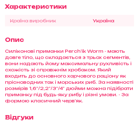
Характеристики
Країна виробник
Україна
Опис
Силіконові приманки Perch'ik Worm - мають
довге тіло, що складається з трьох сегментів,
вони надають йому максимальну рухливість і
схожість зі справжнім хробаком. Який
входить до основного харчового раціону як
прісноводних так і морських риб. За наявності
розмірів 1,6"/2,2"/3"/4" дюйми можна підібрати
приманку під будь-яку рибу і різні умови. - За
формою класичний черв'як.
Відгуки