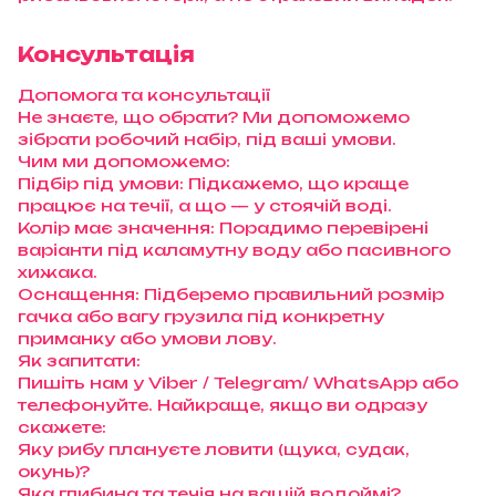
Консультація
Допомога та консультації
Не знаєте, що обрати? Ми допоможемо
зібрати робочий набір, під ваші умови.
Чим ми допоможемо:
Підбір під умови: Підкажемо, що краще
працює на течії, а що — у стоячій воді.
Колір має значення: Порадимо перевірені
варіанти під каламутну воду або пасивного
хижака.
Оснащення: Підберемо правильний розмір
гачка або вагу грузила під конкретну
приманку або умови лову.
Як запитати:
Пишіть нам у Viber / Telegram/ WhatsApp або
телефонуйте. Найкраще, якщо ви одразу
скажете:
Яку рибу плануєте ловити (щука, судак,
окунь)?
Яка глибина та течія на вашій водоймі?