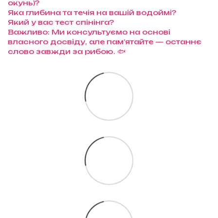
окунь)?
Яка глибина та течія на вашій водоймі?
Який у вас тест спінінга?
Важливо: Ми консультуємо на основі
власного досвіду, але пам’ятайте — останнє
слово завжди за рибою. 🐟