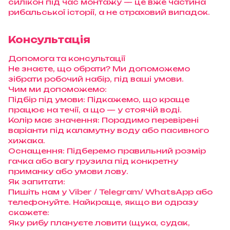
силікон під час монтажу — це вже частина
рибальської історії, а не страховий випадок.
Консультація
Допомога та консультації
Не знаєте, що обрати? Ми допоможемо
зібрати робочий набір, під ваші умови.
Чим ми допоможемо:
Підбір під умови: Підкажемо, що краще
працює на течії, а що — у стоячій воді.
Колір має значення: Порадимо перевірені
варіанти під каламутну воду або пасивного
хижака.
Оснащення: Підберемо правильний розмір
гачка або вагу грузила під конкретну
приманку або умови лову.
Як запитати:
Пишіть нам у Viber / Telegram/ WhatsApp або
телефонуйте. Найкраще, якщо ви одразу
скажете:
Яку рибу плануєте ловити (щука, судак,