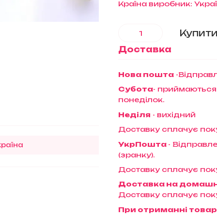
Країна виробник: Укра
Купит
Доставка
Нова пошта
-Відправл
Субота
- приймаються
понеділок.
Неділя
- вихідний
Доставку сплачує пок
УкрПошта
- Відправле
країна
(зранку).
Доставку сплачує пок
Доставка на домаш
Доставку сплачує пок
При отриманні товар