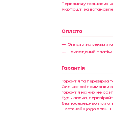
Пересилку грошових ко
УкрПошті за встановл
Оплата
Оплата за реквізит
Накладений платіж
Гарантія
Гарантія та перевірка 
Силіконові приманки є
гарантія на них не ро
Будь ласка, перевіряй
безпосередньо при отри
Претензії щодо зовніш