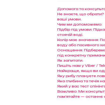
Допомога та консульта
Не знаєте, що обрати?
ваші умови.
Чим ми допоможемо:
Підбір під умови: Підк
стоячій воді.
Колір має значення: П
воду або пасивного х
Оснащення: Підберемо 
під конкретну приманк
Як запитати:
Пишіть нам у Viber / 
Найкраще, якщо ви од
Яку рибу плануєте лови
Яка глибина та течія н
Який у вас тест спінінг
Важливо: Ми консульту
пам’ятайте — останнє 