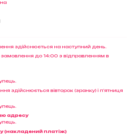
їна
и
ення здійснюється на наступний день.
 замовлення до 14:00 з відправленням в
упець.
ння здійснюється вівторок (зранку) і п'ятниця
упець.
ню адресу
упець.
у (накладений платіж)