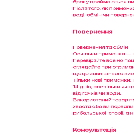
браку приймаються ли
Після того, як приман
воді, обмін чи поверн
Повернення
Повернення та обмін
Оскільки приманки — ц
Перевіряйте все на пошт
оглядайте при отриманн
щодо зовнішнього виг
Тільки нові приманки:
14 днів, але тільки як
від гачків чи води.
Використаний товар п
хвоста або ви порвали
рибальської історії, а
Консультація