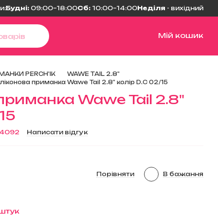
и:
Будні:
09:00–18:00
Сб:
10:00–14:00
Неділя
- вихідний
Мій кошик
МАНКИ PERCH'IK
WAWE TAIL 2.8"
ліконова приманка Wawe Tail 2.8" колір D.C 02/15
приманка Wawe Tail 2.8"
/15
44092
Написати відгук
Порівняти
В бажання
 штук