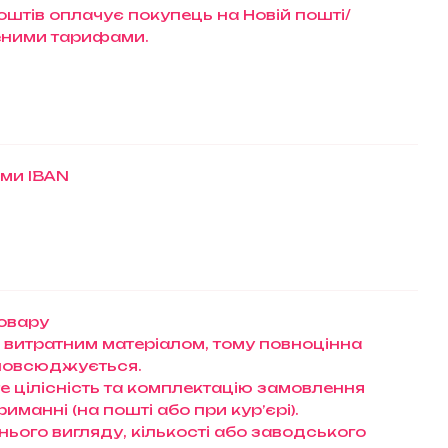
штів оплачує покупець на Новій пошті/
еними тарифами.
ами IBAN
товару
 витратним матеріалом, тому повноцінна
зповсюджується.
те цілісність та комплектацію замовлення
манні (на пошті або при кур’єрі).
нього вигляду, кількості або заводського