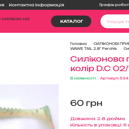
Графік робот
ня
Контактна інформація
КАТАЛОГ
Головна
СИЛІКОНОВІ ПРИ
WAWE TAIL 2.8" Perchik
Си
Силіконова 
колір D.C 02
В наявності
Артикул: 53
60 грн
Довжина: 2.8 дюйма
Кількість в упаковці: 6