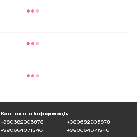
Контактна інформація
+380682905878
+380682905878
+380664071346
+380664071346