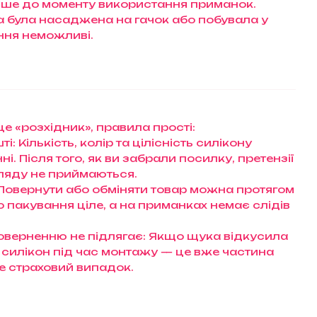
ше до моменту використання приманок.
ка була насаджена на гачок або побувала у
ення неможливі.
е «розхідник», правила прості:
і: Кількість, колір та цілісність силікону
і. Після того, як ви забрали посилку, претензії
ляду не приймаються.
 Повернути або обміняти товар можна протягом
що пакування ціле, а на приманках немає слідів
оверненню не підлягає: Якщо щука відкусила
 силікон під час монтажу — це вже частина
 не страховий випадок.