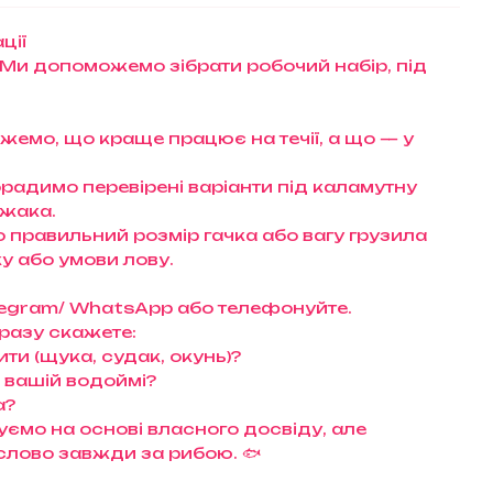
ції
 Ми допоможемо зібрати робочий набір, під
ажемо, що краще працює на течії, а що — у
орадимо перевірені варіанти під каламутну
ижака.
правильний розмір гачка або вагу грузила
у або умови лову.
Telegram/ WhatsApp або телефонуйте.
разу скажете:
ти (щука, судак, окунь)?
а вашій водоймі?
а?
ємо на основі власного досвіду, але
слово завжди за рибою. 🐟