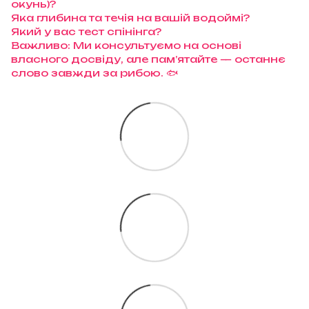
окунь)?
Яка глибина та течія на вашій водоймі?
Який у вас тест спінінга?
Важливо: Ми консультуємо на основі
власного досвіду, але пам’ятайте — останнє
слово завжди за рибою. 🐟