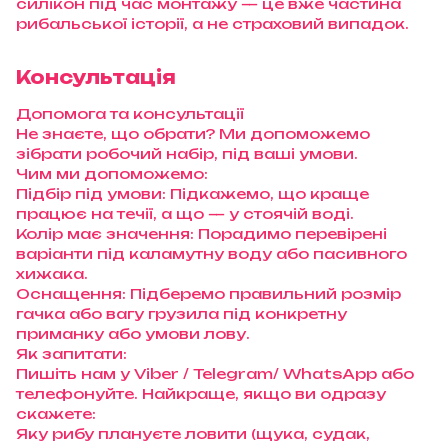
силікон під час монтажу — це вже частина
рибальської історії, а не страховий випадок.
Консультація
Допомога та консультації
Не знаєте, що обрати? Ми допоможемо
зібрати робочий набір, під ваші умови.
Чим ми допоможемо:
Підбір під умови: Підкажемо, що краще
працює на течії, а що — у стоячій воді.
Колір має значення: Порадимо перевірені
варіанти під каламутну воду або пасивного
хижака.
Оснащення: Підберемо правильний розмір
гачка або вагу грузила під конкретну
приманку або умови лову.
Як запитати:
Пишіть нам у Viber / Telegram/ WhatsApp або
телефонуйте. Найкраще, якщо ви одразу
скажете:
Яку рибу плануєте ловити (щука, судак,