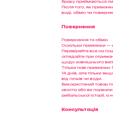
браку приймаються ли
Після того, як приман
воді, обмін чи поверн
Повернення
Повернення та обмін
Оскільки приманки — ц
Перевіряйте все на пошт
оглядайте при отриманн
щодо зовнішнього виг
Тільки нові приманки:
14 днів, але тільки як
від гачків чи води.
Використаний товар п
хвоста або ви порвали
рибальської історії, а
Консультація