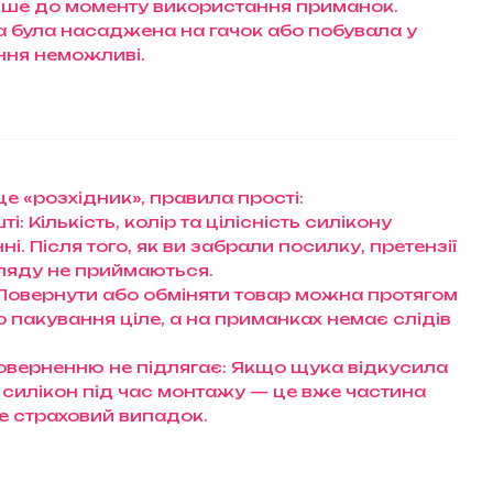
ше до моменту використання приманок.
ка була насаджена на гачок або побувала у
ення неможливі.
е «розхідник», правила прості:
і: Кількість, колір та цілісність силікону
і. Після того, як ви забрали посилку, претензії
ляду не приймаються.
 Повернути або обміняти товар можна протягом
що пакування ціле, а на приманках немає слідів
оверненню не підлягає: Якщо щука відкусила
 силікон під час монтажу — це вже частина
 не страховий випадок.