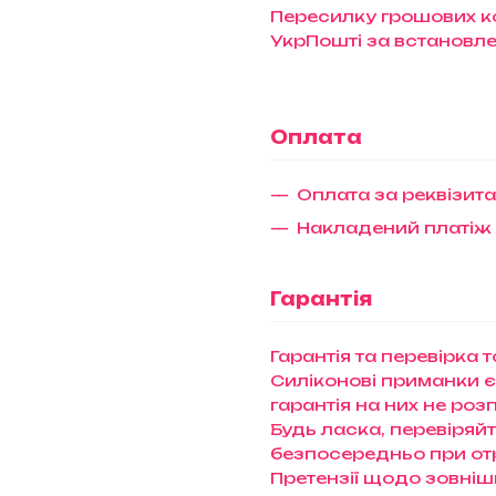
Пересилку грошових ко
УкрПошті за встановл
Оплата
Оплата за реквізит
Накладений платіж
Гарантія
Гарантія та перевірка 
Силіконові приманки є
гарантія на них не ро
Будь ласка, перевіряй
безпосередньо при отри
Претензії щодо зовніш