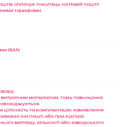
штів оплачує покупець на Новій пошті/
еними тарифами.
ами IBAN
товару
 витратним матеріалом, тому повноцінна
зповсюджується.
те цілісність та комплектацію замовлення
манні (на пошті або при кур’єрі).
нього вигляду, кількості або заводського