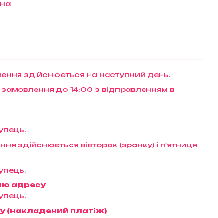
їна
и
ення здійснюється на наступний день.
 замовлення до 14:00 з відправленням в
упець.
ння здійснюється вівторок (зранку) і п'ятниця
упець.
ню адресу
упець.
у (накладений платіж)