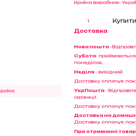
Країна виробник: Укра
Купит
Доставка
Нова пошта
-Відправл
Субота
- приймаються
понеділок.
Неділя
- вихідний
Доставку сплачує пок
УкрПошта
- Відправле
країна
(зранку).
Доставку сплачує пок
Доставка на домаш
Доставку сплачує пок
При отриманні товар