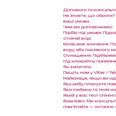
Допомога та консульта
Не знаєте, що обрати?
ваші умови.
Чим ми допоможемо:
Підбір під умови: Підк
стоячій воді.
Колір має значення: П
воду або пасивного х
Оснащення: Підберемо 
під конкретну приманк
Як запитати:
Пишіть нам у Viber / 
Найкраще, якщо ви од
Яку рибу плануєте лови
Яка глибина та течія н
Який у вас тест спінінг
Важливо: Ми консульту
пам’ятайте — останнє 