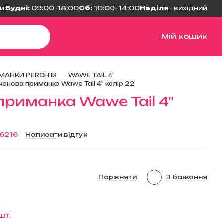
и:
Будні:
09:00–18:00
Сб:
10:00–14:00
Неділя
- вихідний
Мій кошик
МАНКИ PERCH'IK
WAWE TAIL 4"
конова приманка Wawe Tail 4" колір 22
приманка Wawe Tail 4"
86216
Написати відгук
Порівняти
В бажання
шт.