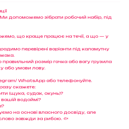
ції
 Ми допоможемо зібрати робочий набір, під
ажемо, що краще працює на течії, а що — у
орадимо перевірені варіанти під каламутну
ижака.
правильний розмір гачка або вагу грузила
у або умови лову.
Telegram/ WhatsApp або телефонуйте.
разу скажете:
ти (щука, судак, окунь)?
а вашій водоймі?
а?
ємо на основі власного досвіду, але
слово завжди за рибою. 🐟