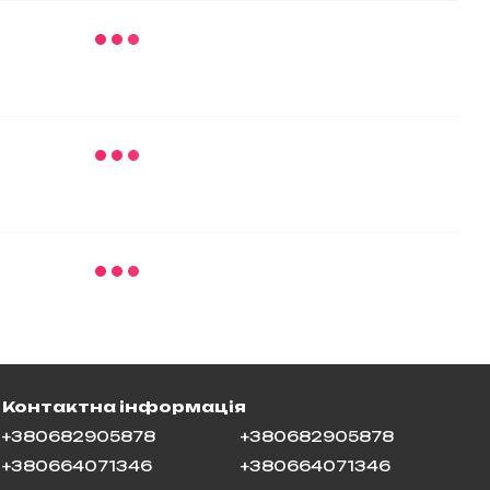
Контактна інформація
+380682905878
+380682905878
+380664071346
+380664071346