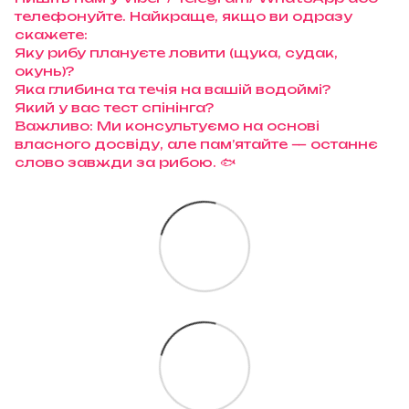
телефонуйте. Найкраще, якщо ви одразу
скажете:
Яку рибу плануєте ловити (щука, судак,
окунь)?
Яка глибина та течія на вашій водоймі?
Який у вас тест спінінга?
Важливо: Ми консультуємо на основі
власного досвіду, але пам’ятайте — останнє
слово завжди за рибою. 🐟