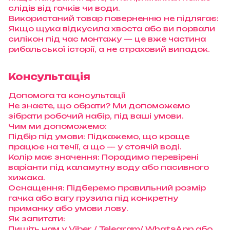
слідів від гачків чи води.
Використаний товар поверненню не підлягає:
Якщо щука відкусила хвоста або ви порвали
силікон під час монтажу — це вже частина
рибальської історії, а не страховий випадок.
Консультація
Допомога та консультації
Не знаєте, що обрати? Ми допоможемо
зібрати робочий набір, під ваші умови.
Чим ми допоможемо:
Підбір під умови: Підкажемо, що краще
працює на течії, а що — у стоячій воді.
Колір має значення: Порадимо перевірені
варіанти під каламутну воду або пасивного
хижака.
Оснащення: Підберемо правильний розмір
гачка або вагу грузила під конкретну
приманку або умови лову.
Як запитати:
Пишіть нам у Viber / Telegram/ WhatsApp або