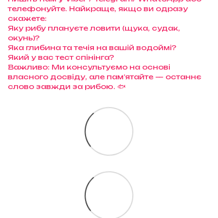
телефонуйте. Найкраще, якщо ви одразу
скажете:
Яку рибу плануєте ловити (щука, судак,
окунь)?
Яка глибина та течія на вашій водоймі?
Який у вас тест спінінга?
Важливо: Ми консультуємо на основі
власного досвіду, але пам’ятайте — останнє
слово завжди за рибою. 🐟