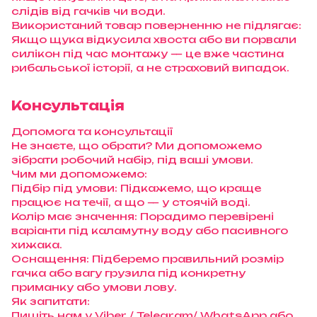
слідів від гачків чи води.
Використаний товар поверненню не підлягає:
Якщо щука відкусила хвоста або ви порвали
силікон під час монтажу — це вже частина
рибальської історії, а не страховий випадок.
Консультація
Допомога та консультації
Не знаєте, що обрати? Ми допоможемо
зібрати робочий набір, під ваші умови.
Чим ми допоможемо:
Підбір під умови: Підкажемо, що краще
працює на течії, а що — у стоячій воді.
Колір має значення: Порадимо перевірені
варіанти під каламутну воду або пасивного
хижака.
Оснащення: Підберемо правильний розмір
гачка або вагу грузила під конкретну
приманку або умови лову.
Як запитати:
Пишіть нам у Viber / Telegram/ WhatsApp або