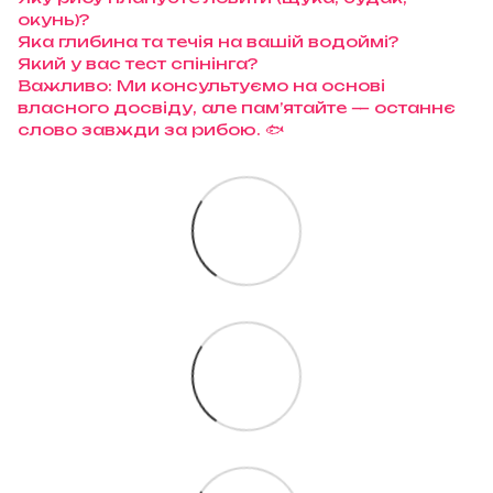
окунь)?
Яка глибина та течія на вашій водоймі?
Який у вас тест спінінга?
Важливо: Ми консультуємо на основі
власного досвіду, але пам’ятайте — останнє
слово завжди за рибою. 🐟