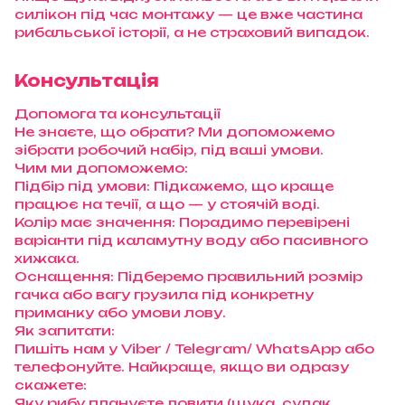
силікон під час монтажу — це вже частина
рибальської історії, а не страховий випадок.
Консультація
Допомога та консультації
Не знаєте, що обрати? Ми допоможемо
зібрати робочий набір, під ваші умови.
Чим ми допоможемо:
Підбір під умови: Підкажемо, що краще
працює на течії, а що — у стоячій воді.
Колір має значення: Порадимо перевірені
варіанти під каламутну воду або пасивного
хижака.
Оснащення: Підберемо правильний розмір
гачка або вагу грузила під конкретну
приманку або умови лову.
Як запитати:
Пишіть нам у Viber / Telegram/ WhatsApp або
телефонуйте. Найкраще, якщо ви одразу
скажете:
Яку рибу плануєте ловити (щука, судак,