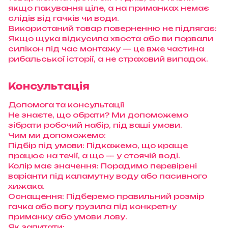
якщо пакування ціле, а на приманках немає
слідів від гачків чи води.
Використаний товар поверненню не підлягає:
Якщо щука відкусила хвоста або ви порвали
силікон під час монтажу — це вже частина
рибальської історії, а не страховий випадок.
Консультація
Допомога та консультації
Не знаєте, що обрати? Ми допоможемо
зібрати робочий набір, під ваші умови.
Чим ми допоможемо:
Підбір під умови: Підкажемо, що краще
працює на течії, а що — у стоячій воді.
Колір має значення: Порадимо перевірені
варіанти під каламутну воду або пасивного
хижака.
Оснащення: Підберемо правильний розмір
гачка або вагу грузила під конкретну
приманку або умови лову.
Як запитати: