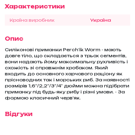
Характеристики
Країна виробник
Україна
Опис
Силіконові приманки Perch'ik Worm - мають
довге тіло, що складається з трьох сегментів,
вони надають йому максимальну рухливість і
схожість зі справжнім хробаком. Який
входить до основного харчового раціону як
прісноводних так і морських риб. За наявності
розмірів 1,6"/2,2"/3"/4" дюйми можна підібрати
приманку під будь-яку рибу і різні умови. - За
формою класичний черв'як.
Відгуки