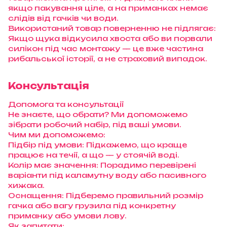
якщо пакування ціле, а на приманках немає
слідів від гачків чи води.
Використаний товар поверненню не підлягає:
Якщо щука відкусила хвоста або ви порвали
силікон під час монтажу — це вже частина
рибальської історії, а не страховий випадок.
Консультація
Допомога та консультації
Не знаєте, що обрати? Ми допоможемо
зібрати робочий набір, під ваші умови.
Чим ми допоможемо:
Підбір під умови: Підкажемо, що краще
працює на течії, а що — у стоячій воді.
Колір має значення: Порадимо перевірені
варіанти під каламутну воду або пасивного
хижака.
Оснащення: Підберемо правильний розмір
гачка або вагу грузила під конкретну
приманку або умови лову.
Як запитати: