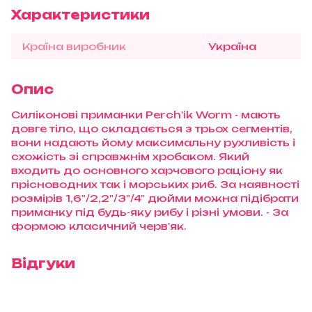
Характеристики
Країна виробник
Україна
Опис
Силіконові приманки Perch'ik Worm - мають
довге тіло, що складається з трьох сегментів,
вони надають йому максимальну рухливість і
схожість зі справжнім хробаком. Який
входить до основного харчового раціону як
прісноводних так і морських риб. За наявності
розмірів 1,6"/2,2"/3"/4" дюйми можна підібрати
приманку під будь-яку рибу і різні умови. - За
формою класичний черв'як.
Відгуки