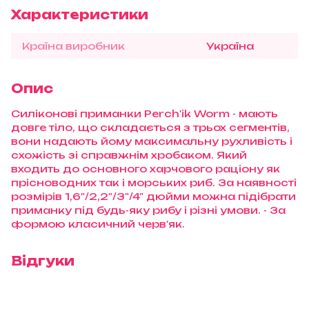
Характеристики
Країна виробник
Україна
Опис
Силіконові приманки Perch'ik Worm - мають
довге тіло, що складається з трьох сегментів,
вони надають йому максимальну рухливість і
схожість зі справжнім хробаком. Який
входить до основного харчового раціону як
прісноводних так і морських риб. За наявності
розмірів 1,6"/2,2"/3"/4" дюйми можна підібрати
приманку під будь-яку рибу і різні умови. - За
формою класичний черв'як.
Відгуки