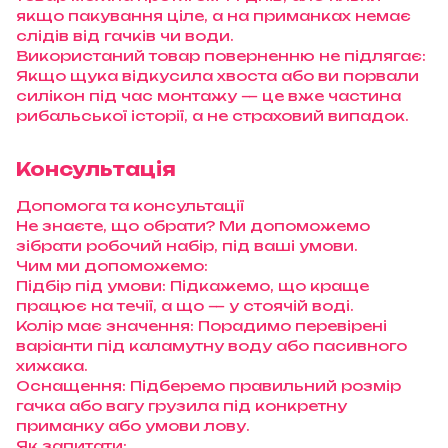
якщо пакування ціле, а на приманках немає
слідів від гачків чи води.
Використаний товар поверненню не підлягає:
Якщо щука відкусила хвоста або ви порвали
силікон під час монтажу — це вже частина
рибальської історії, а не страховий випадок.
Консультація
Допомога та консультації
Не знаєте, що обрати? Ми допоможемо
зібрати робочий набір, під ваші умови.
Чим ми допоможемо:
Підбір під умови: Підкажемо, що краще
працює на течії, а що — у стоячій воді.
Колір має значення: Порадимо перевірені
варіанти під каламутну воду або пасивного
хижака.
Оснащення: Підберемо правильний розмір
гачка або вагу грузила під конкретну
приманку або умови лову.
Як запитати: